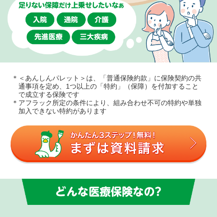
＊
＜あんしんパレット＞は、「普通保険約款」に保険契約の共
通事項を定め、1つ以上の「特約」（保障）を付加すること
で成立する保険です
＊
アフラック所定の条件により、組み合わせ不可の特約や単独
加入できない特約があります