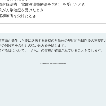
放射線治療（電磁波温熱療法を含む）を受けたとき
抗がん剤治療を受けたとき
緩和療養を受けたとき
除事由が発生した後に到来する最初の月単位の契約応当日以後の主契約
約の保険料を含む）の払い込みを免除します。
当する日において、「がん」の存在が確認されていることを要します。
© Aflac Life Insurance Japan Ltd.