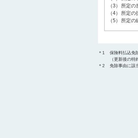
（3）
所定の
（4）
所定の
（5）
所定の
＊1
保険料払込免
（更新後の特
＊2
免除事由に該