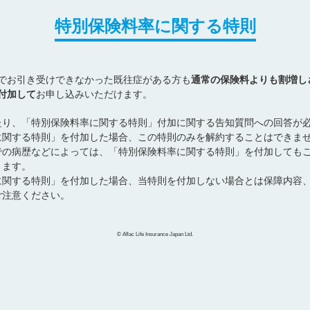
特別保険料率に関する特則
でお引き受けできなかった既往症がある方も
通常の保険料よりも割増し
付加して
お申し込みいただけます。
たり、「特別保険料率に関する特則」付加に関する告知質問への回答が
に関する特則」を付加した場合、この特則のみを解約することはできま
での病歴などによっては、「特別保険料率に関する特則」を付加しても
ります。
に関する特則」を付加した場合、当特則を付加しない場合とは保障内容
ご注意ください。
© Aflac Life Insurance Japan Ltd.