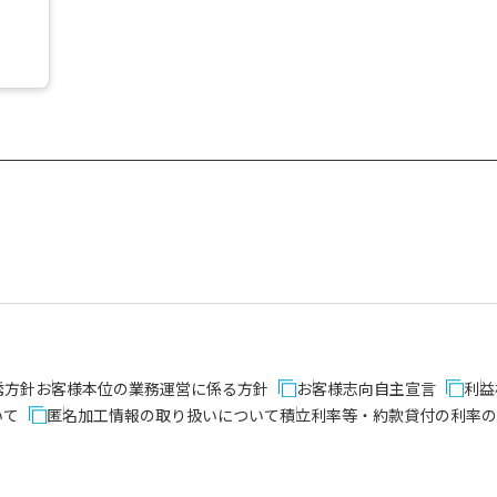
誘方針
お客様本位の業務運営に係る方針
お客様志向自主宣言
利益
いて
匿名加工情報の取り扱いについて
積立利率等・約款貸付の利率の