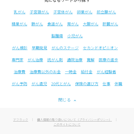
気になるワードから探す
乳がん
子宮頚がん
子宮体がん
卵巣がん
前立腺がん
精巣がん
肺がん
食道がん
胃がん
大腸がん
肝臓がん
脳腫瘍
小児がん
がん検診
早期発見
がんのステージ
セカンドオピニオン
専門家
がん治療
抗がん剤
通院治療
寛解
医療の進歩
治療費
治療費以外のお金
一時金
給付金
がん経験者
がん予防
がん遺児
20代とがん
保険の選び方
仕事
休職
閉じる
アフラック
個人情報の取り扱いについて（プライバシーポリシー）
このサイトについて