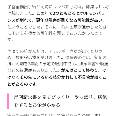
子宮全摘出手術と同時にリンパ節も切除。卵巣は1つだ
け残しました。
この年で2つともとるとホルモンバラ
ンスが崩れて、更年期障害が重くなる可能性が高い
、
ということでした。それに、将来医療が進歩したとき
に子どもを授かる可能性を残しておきたかったので
す。
点滴での抗がん剤は、アレルギー症状が出てとりや
め、放射線治療を受けました。退院後の今は、錠剤の
抗がん剤を2年間の予定で服用中です。排尿障害や腹痛
などの後遺症もありました。
がんはとって終わり、で
はなくその先にいろいろ枝分かれして不具合が続くこ
とがあるのです。
毎回請求書を見てびっくり。やっぱり、病気
をするとお金がかかる
実家で一緒に暮らす母は、持病があるため働けませ