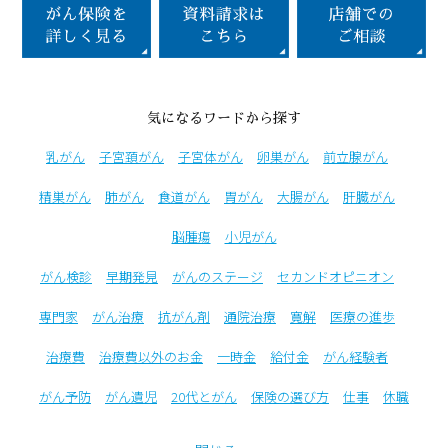
気になるワードから探す
乳がん
子宮頚がん
子宮体がん
卵巣がん
前立腺がん
精巣がん
肺がん
食道がん
胃がん
大腸がん
肝臓がん
脳腫瘍
小児がん
がん検診
早期発見
がんのステージ
セカンドオピニオン
専門家
がん治療
抗がん剤
通院治療
寛解
医療の進歩
治療費
治療費以外のお金
一時金
給付金
がん経験者
がん予防
がん遺児
20代とがん
保険の選び方
仕事
休職