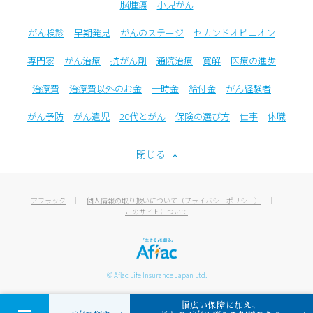
脳腫瘍
小児がん
がん検診
早期発見
がんのステージ
セカンドオピニオン
専門家
がん治療
抗がん剤
通院治療
寛解
医療の進歩
治療費
治療費以外のお金
一時金
給付金
がん経験者
がん予防
がん遺児
20代とがん
保険の選び方
仕事
休職
閉じる
アフラック
個人情報の取り扱いについて（プライバシーポリシー）
このサイトについて
© Aflac Life Insurance Japan Ltd.
幅広い保障に加え、