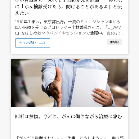
小林香織さん 30代で子宮頚がんを経験 ～みんな
に「がん検診受けたら、防げることがあるよ」と伝
えたい
1978年生まれ。東京都出身。一流のミュージシャン達から
厚い信頼を受けるプロドラマー小林香織さんは、「U_WAV
E」をはじめ数々のバンドやセッションで活躍中。彼女は3...
体験談
もっと読む
即断は禁物。今どき、がんは働きながら治療に臨む
「がんだと診断された……。仕事、どうしよう……」働き盛