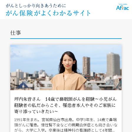
仕事
坪内朱音さん 14歳で鼻咽頭がんを経験～小児がん
経験者の私だからこそ、罹患者本人やそのご家族に
寄り添っていきたい～
1991年生まれ。宮城県仙台市出身。中学3年生、14歳で鼻咽
頭がんに罹患。慢性腎不全などの晩期合併症とも向き合いな
がら、大学に入学。卒業後は精神科の看護師として4年間...