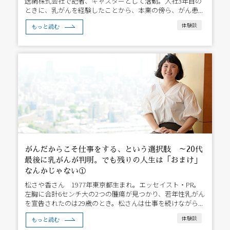
送網株式会社で記者、キャスターとして活動。入社3年目の
ときに、乳がんを経験したことから、本業の傍ら、がん患...
体験談
もっと読む
がんだからこそ仕事をする、という選択肢 ～20代
最後に乳がんが判明。でも残りの人生は「おまけ」
なんかじゃない①
松さや香さん 1977年東京都生まれ。エッセイスト・PR。
左胸に合計6センチ大の2つの腫瘍が見つかり、若年性乳がん
を宣告されたのは29歳のとき。松さんは仕事を続けながら...
体験談
もっと読む