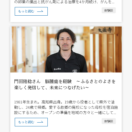
の卵巣の摘出と抗がん剤による治療を4か月続け、がんを...
体験談
もっと読む
門田隆稔さん 脳腫瘍を経験 ～ふるさとのよさを
楽しく発信して、未来につなげたい～
1981年生まれ。高知県出身。19歳から役者として県外で活
動し、24歳で帰郷。愛する故郷の廃校になった母校を宿泊施
設にするため、オープンの準備を地域の方々と一緒にして...
体験談
もっと読む