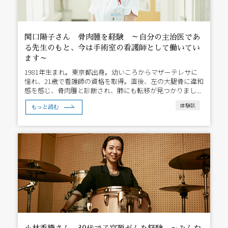
関口陽子さん 骨肉腫を経験 ～自分の主治医であ
る先生のもと、今は手術室の看護師として働いてい
ます～
1981年生まれ。東京都出身。幼いころからマザーテレサに
憧れ、21歳で看護師の資格を取得。直後、左の大腿骨に違和
感を感じ、骨肉腫と診断され、肺にも転移が見つかりまし...
体験談
もっと読む