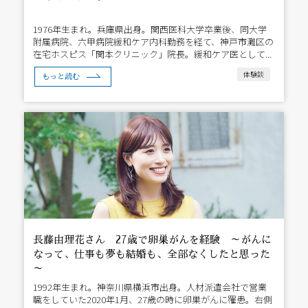
1976年生まれ。兵庫県出身。関西医科大学卒業後、同大学
附属病院、六甲病院緩和ケア内科勤務を経て、神戸市灘区の
在宅ホスピス「関本クリニック」院長。緩和ケア医として...
体験談
もっと読む
長藤由理花さん 27歳で卵巣がんを経験 ～がんに
なって、仕事も夢も結婚も、全部なくしたと思った
～
1992年生まれ。神奈川県横浜市出身。人材派遣会社で営業
職をしていた2020年1月、27歳の時に卵巣がんに罹患。右側