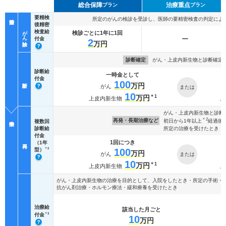
総合保障
治療重点
プラン
プラン
要精検
所定のがんの検診を受診し、医師の要精密検査の判定によ
後精密
がん検診
検査給
検診ごとに1年に1回
ー
付金
2
万円
診断確定
がん・上皮内新生物と診断確定
診断給
一時金として
付金
100
万円
がん
または
10
万円
＊1
上皮内新生物
上
がん・上皮内新生物と診断
＊2
再発・長期治療など
初日から1年以上
経過後
複数回
所定の治療を受けたとき
診断給
付金
1回につき
（1年
100
＊2
型）
万円
がん
または
10
万円
＊1
上皮内新生物
上
がん・上皮内新生物の治療を目的として、入院をしたとき・所定の手術・
抗がん剤治療・ホルモン療法・緩和療養を受けたとき
治療給
該当した月ごと
＊3
付金
10
万円