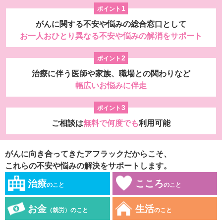
1
ポイント
がんに関する不安や悩みの総合窓口として
お一人おひとり異なる不安や悩みの解消をサポート
2
ポイント
治療に伴う医師や家族、職場との関わりなど
幅広いお悩みに伴走
3
ポイント
ご相談は
無料で何度でも
利用可能
がんに向き合ってきたアフラックだからこそ、
これらの不安や悩みの解決をサポートします。
治療
こころ
のこと
のこと
お金
生活
（就労）のこと
のこと