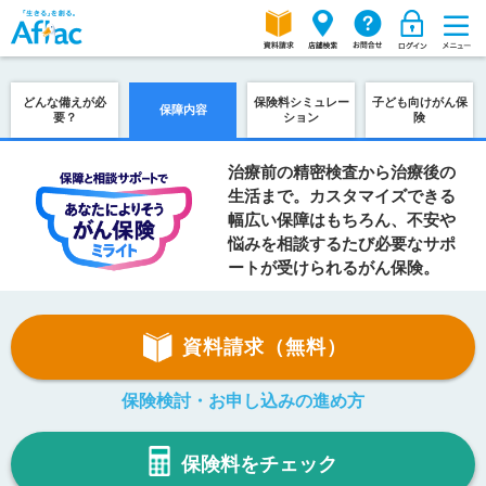
どんな備えが必
保険料シミュレー
子ども向けがん保
保障内容
要？
ション
険
治療前の精密検査から治療後の
生活まで。カスタマイズできる
幅広い保障はもちろん、不安や
悩みを相談するたび必要なサポ
ートが受けられるがん保険。
資料請求（無料）
保険検討・お申し込みの進め方
保険料をチェック