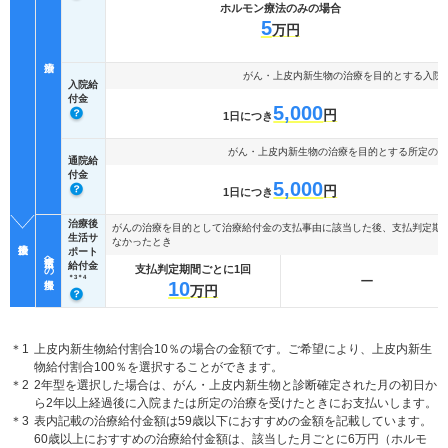
ホルモン療法のみの場合
5
万円
がん・上皮内新生物の治療を目的とする入院
入院給
付金
5,000
円
1日につき
がん・上皮内新生物の治療を目的とする所定の通
通院給
付金
5,000
円
1日につき
治療後
がんの治療を目的として治療給付金の支払事由に該当した後、支払判定期
生活サ
なかったとき
ポート
日常生活への復帰
給付金
支払判定期間ごとに1回
ー
＊3＊4
10
万円
＊1
上皮内新生物給付割合10％の場合の金額です。ご希望により、上皮内新生
物給付割合100％を選択することができます。
＊2
2年型を選択した場合は、がん・上皮内新生物と診断確定された月の初日か
ら2年以上経過後に入院または所定の治療を受けたときにお支払いします。
＊3
表内記載の治療給付金額は59歳以下におすすめの金額を記載しています。
60歳以上におすすめの治療給付金額は、該当した月ごとに6万円（ホルモ