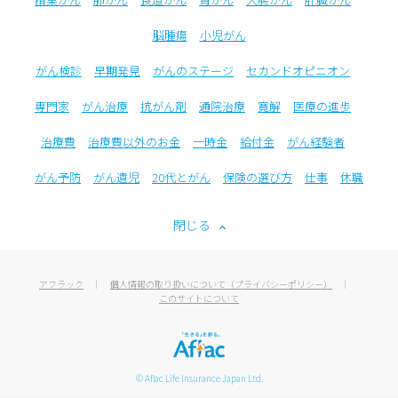
脳腫瘍
小児がん
がん検診
早期発見
がんのステージ
セカンドオピニオン
専門家
がん治療
抗がん剤
通院治療
寛解
医療の進歩
治療費
治療費以外のお金
一時金
給付金
がん経験者
がん予防
がん遺児
20代とがん
保険の選び方
仕事
休職
閉じる
アフラック
個人情報の取り扱いについて（プライバシーポリシー）
このサイトについて
© Aflac Life Insurance Japan Ltd.