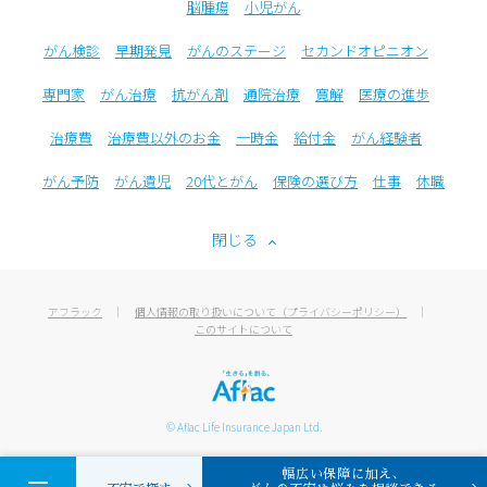
脳腫瘍
小児がん
がん検診
早期発見
がんのステージ
セカンドオピニオン
専門家
がん治療
抗がん剤
通院治療
寛解
医療の進歩
治療費
治療費以外のお金
一時金
給付金
がん経験者
がん予防
がん遺児
20代とがん
保険の選び方
仕事
休職
閉じる
アフラック
個人情報の取り扱いについて（プライバシーポリシー）
このサイトについて
© Aflac Life Insurance Japan Ltd.
幅広い保障に加え、