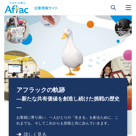
アフラックの軌跡
アフラックの
―新たな共有価値を創造し続けた挑戦の歴史
コアバリューに基づくCSV経営
―
DX@Aflac
アフラックは「生きる」を創ることで
お客様に寄り添い、一人ひとりの「生きる」を創るために、こ
これからも、社会と共有
できる新たな価値を創造していきます
「生きる」を創ることで
れまでも、
そしてこれからも皆様と共に歩んでいきます。
DXをさらに加速させていきます
詳しく見る
詳しく見る
詳しく見る