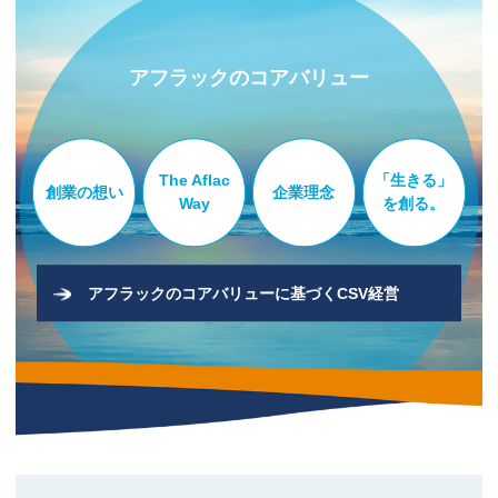
アフラックのコアバリュー
The Aflac
「生きる」
創業の想い
企業理念
Way
を創る。
アフラックのコアバリューに基づくCSV経営