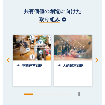
共有価値の創造に向けた
取り組み
Previous
Nex
』を
中期経営戦略
人的資本戦略
メイ
した
動