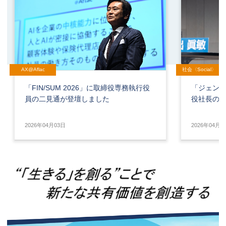
AX@Aflac
社会〈Social〉
「FIN/SUM 2026」に取締役専務執行役
「ジェン
員の二見通が登壇しました
役社長の
2026年04月03日
2026年04月0