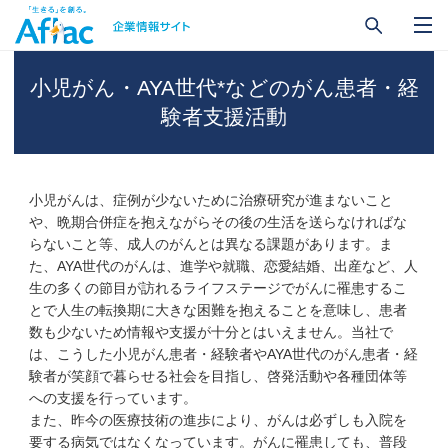
小児がん・AYA世代*などのがん患者・経
験者支援活動
小児がんは、症例が少ないために治療研究が進まないこと
や、晩期合併症を抱えながらその後の生活を送らなければな
らないこと等、成人のがんとは異なる課題があります。ま
た、AYA世代のがんは、進学や就職、恋愛結婚、出産など、人
生の多くの節目が訪れるライフステージでがんに罹患するこ
とで人生の転換期に大きな困難を抱えることを意味し、患者
数も少ないため情報や支援が十分とはいえません。当社で
は、こうした小児がん患者・経験者やAYA世代のがん患者・経
験者が笑顔で暮らせる社会を目指し、啓発活動や各種団体等
への支援を行っています。
また、昨今の医療技術の進歩により、がんは必ずしも入院を
要する病気ではなくなっています。がんに罹患しても、普段