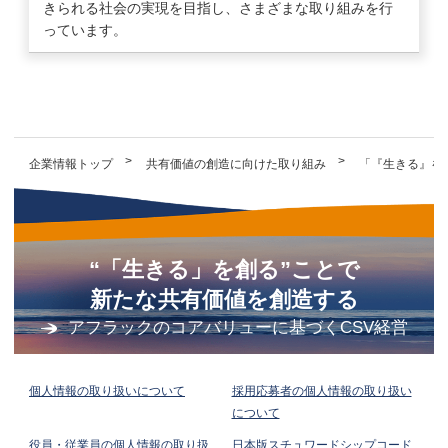
きられる社会の実現を目指し、さまざまな取り組みを行
っています。
企業情報トップ
共有価値の創造に向けた取り組み
「『生きる』を
“「生きる」を創る”ことで
新たな共有価値を創造する
アフラックのコアバリューに基づくCSV経営
個人情報の取り扱いについて
採用応募者の個人情報の取り扱い
について
役員・従業員の個人情報の取り扱
日本版スチュワードシップコード