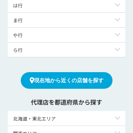
大船渡市
西和賀町
は行
葛巻町
遠野市
二戸市
九戸村
八幡平市
ま行
野田村
花巻市
宮古市
や行
平泉町
盛岡市
洋野町
矢巾町
ら行
普代村
山田町
陸前高田市
現在地から近くの店舗を探す
代理店を都道府県から探す
北海道・東北エリア
北海道