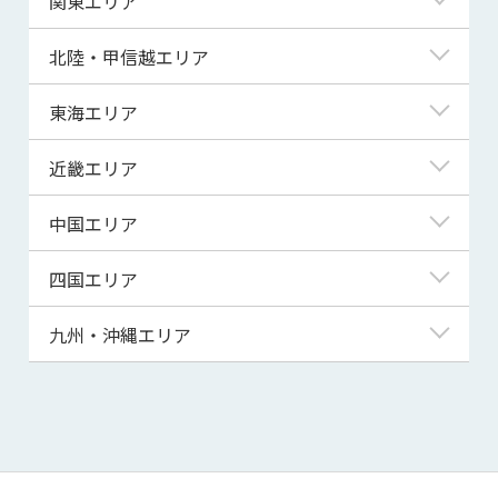
関東エリア
青森県
東京都
北陸・甲信越エリア
岩手県
神奈川県
新潟県
東海エリア
宮城県
埼玉県
富山県
岐阜県
近畿エリア
秋田県
千葉県
石川県
静岡県
滋賀県
中国エリア
山形県
茨城県
福井県
愛知県
京都府
鳥取県
四国エリア
福島県
群馬県
山梨県
三重県
大阪府
島根県
徳島県
九州・沖縄エリア
栃木県
長野県
兵庫県
岡山県
香川県
福岡県
奈良県
広島県
愛媛県
佐賀県
和歌山県
山口県
高知県
長崎県