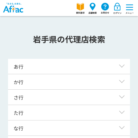
岩手県の代理店検索
あ行
一関市
か行
一戸町
金ケ崎町
さ行
岩泉町
釜石市
岩手町
雫石町
た行
軽米町
奥州市
紫波町
北上市
滝沢市
な行
大槌町
住田町
久慈市
田野畑村