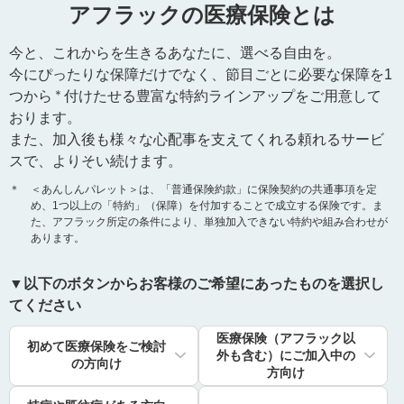
アフラックの医療保険とは
今と、これからを生きるあなたに、選べる自由を。
今にぴったりな保障だけでなく、節目ごとに必要な保障を1
＊
つから
付けたせる豊富な特約ラインアップをご用意して
おります。
また、加入後も様々な心配事を支えてくれる頼れるサービ
スで、よりそい続けます。
＊
＜あんしんパレット＞は、「普通保険約款」に保険契約の共通事項を定
め、1つ以上の「特約」（保障）を付加することで成立する保険です。ま
た、アフラック所定の条件により、単独加入できない特約や組み合わせが
あります。
▼以下のボタンからお客様のご希望にあったものを選択し
てください
医療保険（アフラック以
初めて医療保険をご検討
外も含む）にご加入中の
の方向け
方向け