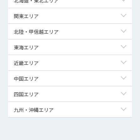
北海道・東北エリア
北海道
関東エリア
青森県
東京都
北陸・甲信越エリア
岩手県
神奈川県
新潟県
東海エリア
宮城県
埼玉県
富山県
岐阜県
近畿エリア
秋田県
千葉県
石川県
静岡県
滋賀県
中国エリア
山形県
茨城県
福井県
愛知県
京都府
鳥取県
四国エリア
福島県
群馬県
山梨県
三重県
大阪府
島根県
徳島県
九州・沖縄エリア
栃木県
長野県
兵庫県
岡山県
香川県
福岡県
奈良県
広島県
愛媛県
佐賀県