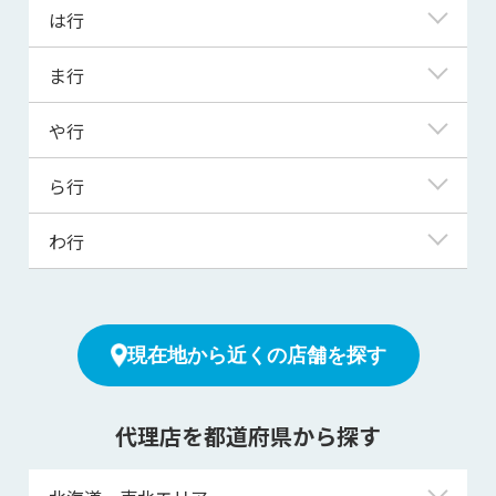
桶川市
さいたま市北区
長瀞町
は行
川越市
ときがわ町
越生町
さいたま市桜区
滑川町
川島町
所沢市
蓮田市
ま行
さいたま市中央区
新座市
北本市
戸田市
鳩山町
さいたま市西区
松伏町
行田市
や行
羽生市
さいたま市緑区
三郷市
久喜市
飯能市
八潮市
さいたま市南区
ら行
美里町
熊谷市
東秩父村
横瀬町
さいたま市見沼区
皆野町
嵐山町
鴻巣市
わ行
東松山市
吉川市
坂戸市
宮代町
越谷市
日高市
吉見町
和光市
幸手市
三芳町
深谷市
寄居町
蕨市
狭山市
毛呂山町
富士見市
現在地から近くの店舗を探す
志木市
ふじみ野市
白岡市
本庄市
杉戸町
代理店を都道府県から探す
草加市