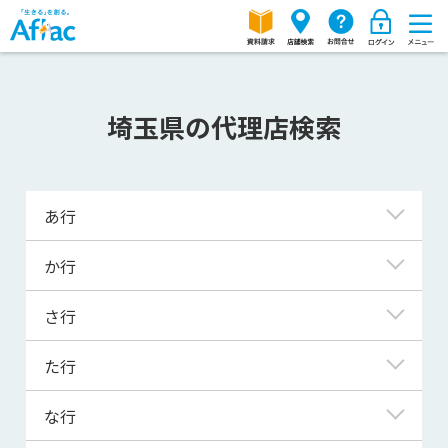
埼玉県の代理店検索
あ行
上尾市
か行
朝霞市
春日部市
さ行
伊奈町
加須市
入間市
さいたま市岩槻区
た行
神川町
小鹿野町
さいたま市浦和区
上里町
秩父市
な行
小川町
さいたま市大宮区
川口市
鶴ヶ島市