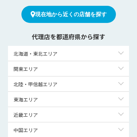
現在地から近くの店舗を探す
代理店を都道府県から探す
北海道・東北エリア
北海道
関東エリア
青森県
東京都
北陸・甲信越エリア
岩手県
神奈川県
新潟県
東海エリア
宮城県
埼玉県
富山県
岐阜県
近畿エリア
秋田県
千葉県
石川県
静岡県
滋賀県
中国エリア
山形県