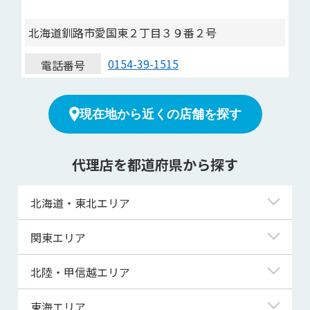
北海道釧路市愛国東２丁目３９番２号
0154-39-1515
電話番号
現在地から近くの店舗を探す
代理店を都道府県から探す
北海道・東北エリア
北海道
関東エリア
青森県
東京都
北陸・甲信越エリア
岩手県
神奈川県
新潟県
東海エリア