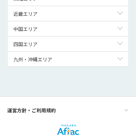
宮城県
埼玉県
富山県
岐阜県
近畿エリア
秋田県
千葉県
石川県
静岡県
滋賀県
中国エリア
山形県
茨城県
福井県
愛知県
京都府
鳥取県
四国エリア
福島県
群馬県
山梨県
三重県
大阪府
島根県
徳島県
九州・沖縄エリア
栃木県
長野県
兵庫県
岡山県
香川県
福岡県
奈良県
広島県
愛媛県
佐賀県
和歌山県
山口県
高知県
長崎県
運営方針・ご利用規約
熊本県
大分県