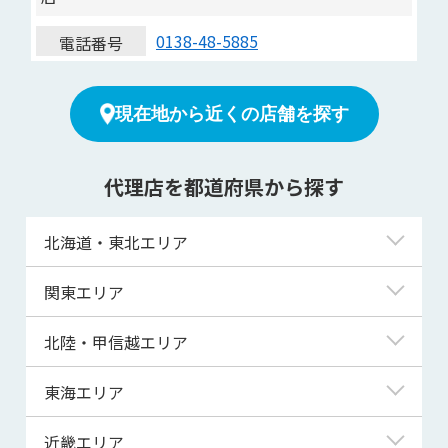
0138-48-5885
電話番号
現在地から近くの店舗を探す
代理店を都道府県から探す
北海道・東北エリア
北海道
関東エリア
青森県
東京都
北陸・甲信越エリア
岩手県
神奈川県
新潟県
東海エリア
宮城県
埼玉県
富山県
岐阜県
近畿エリア