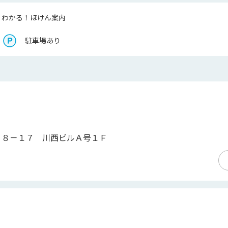
くわかる！ほけん案内
駐車場あり
２８－１７ 川西ビルＡ号１Ｆ