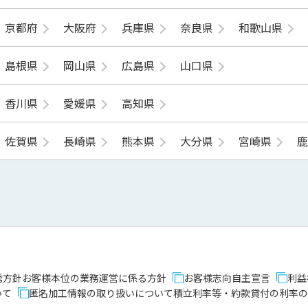
京都府
大阪府
兵庫県
奈良県
和歌山県
島根県
岡山県
広島県
山口県
香川県
愛媛県
高知県
佐賀県
長崎県
熊本県
大分県
宮崎県
誘方針
お客様本位の業務運営に係る方針
お客様志向自主宣言
利益
いて
匿名加工情報の取り扱いについて
積立利率等・約款貸付の利率の