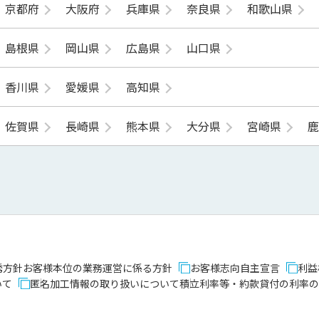
京都府
大阪府
兵庫県
奈良県
和歌山県
島根県
岡山県
広島県
山口県
香川県
愛媛県
高知県
佐賀県
長崎県
熊本県
大分県
宮崎県
誘方針
お客様本位の業務運営に係る方針
お客様志向自主宣言
利益
いて
匿名加工情報の取り扱いについて
積立利率等・約款貸付の利率の