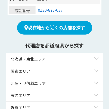
0120-873-037
電話番号
現在地から近くの店舗を探す
代理店を都道府県から探す
北海道・東北エリア
北海道
関東エリア
青森県
東京都
北陸・甲信越エリア
岩手県
神奈川県
新潟県
東海エリア
宮城県
埼玉県
富山県
岐阜県
近畿エリア