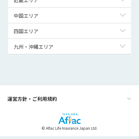
秋田県
千葉県
石川県
静岡県
滋賀県
中国エリア
山形県
茨城県
福井県
愛知県
京都府
鳥取県
四国エリア
福島県
群馬県
山梨県
三重県
大阪府
島根県
徳島県
九州・沖縄エリア
栃木県
長野県
兵庫県
岡山県
香川県
福岡県
奈良県
広島県
愛媛県
佐賀県
和歌山県
山口県
高知県
長崎県
運営方針・ご利用規約
熊本県
大分県
© Aflac Life Insurance Japan Ltd.
宮崎県