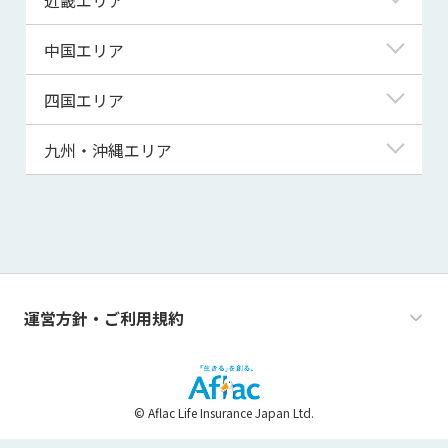
秋田県
千葉県
石川県
静岡県
滋賀県
中国エリア
山形県
茨城県
福井県
愛知県
京都府
鳥取県
四国エリア
福島県
群馬県
山梨県
三重県
大阪府
島根県
徳島県
九州・沖縄エリア
栃木県
長野県
兵庫県
岡山県
香川県
福岡県
奈良県
広島県
愛媛県
佐賀県
和歌山県
山口県
高知県
長崎県
運営方針・ご利用規約
熊本県
大分県
© Aflac Life Insurance Japan Ltd.
宮崎県