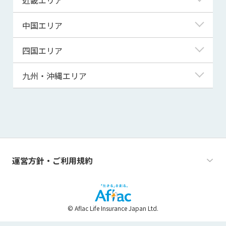
秋田県
千葉県
石川県
静岡県
滋賀県
中国エリア
山形県
茨城県
福井県
愛知県
京都府
鳥取県
四国エリア
福島県
群馬県
山梨県
三重県
大阪府
島根県
徳島県
九州・沖縄エリア
栃木県
長野県
兵庫県
岡山県
香川県
福岡県
奈良県
広島県
愛媛県
佐賀県
和歌山県
山口県
高知県
長崎県
運営方針・ご利用規約
熊本県
大分県
© Aflac Life Insurance Japan Ltd.
宮崎県