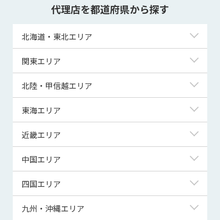
代理店を都道府県から探す
北海道・東北エリア
北海道
関東エリア
青森県
東京都
北陸・甲信越エリア
岩手県
神奈川県
新潟県
東海エリア
宮城県
埼玉県
富山県
岐阜県
近畿エリア
秋田県
千葉県
石川県
静岡県
滋賀県
中国エリア
山形県
茨城県
福井県
愛知県
京都府
鳥取県
四国エリア
福島県
群馬県
山梨県
三重県
大阪府
島根県
徳島県
九州・沖縄エリア
栃木県
長野県