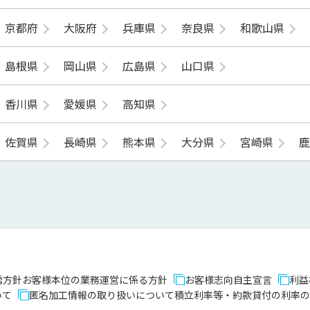
京都府
大阪府
兵庫県
奈良県
和歌山県
島根県
岡山県
広島県
山口県
香川県
愛媛県
高知県
佐賀県
長崎県
熊本県
大分県
宮崎県
誘方針
お客様本位の業務運営に係る方針
お客様志向自主宣言
利益
いて
匿名加工情報の取り扱いについて
積立利率等・約款貸付の利率の