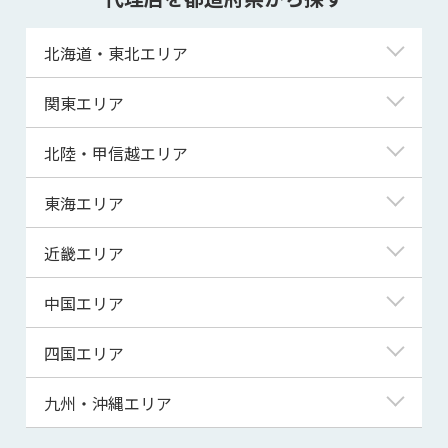
北海道・東北エリア
北海道
関東エリア
青森県
東京都
北陸・甲信越エリア
岩手県
神奈川県
新潟県
東海エリア
宮城県
埼玉県
富山県
岐阜県
近畿エリア
秋田県
千葉県
石川県
静岡県
滋賀県
中国エリア
山形県
茨城県
福井県
愛知県
京都府
鳥取県
四国エリア
福島県
群馬県
山梨県
三重県
大阪府
島根県
徳島県
九州・沖縄エリア
栃木県
長野県
兵庫県
岡山県
香川県