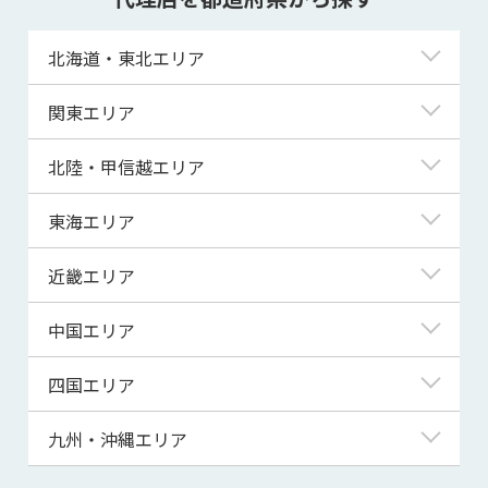
北海道・東北エリア
北海道
関東エリア
青森県
東京都
北陸・甲信越エリア
岩手県
神奈川県
新潟県
東海エリア
宮城県
埼玉県
富山県
岐阜県
近畿エリア
秋田県
千葉県
石川県
静岡県
滋賀県
中国エリア
山形県
茨城県
福井県
愛知県
京都府
鳥取県
四国エリア
福島県
群馬県
山梨県
三重県
大阪府
島根県
徳島県
九州・沖縄エリア
栃木県
長野県
兵庫県
岡山県
香川県