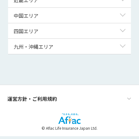
秋田県
千葉県
石川県
静岡県
滋賀県
中国エリア
山形県
茨城県
福井県
愛知県
京都府
鳥取県
四国エリア
福島県
群馬県
山梨県
三重県
大阪府
島根県
徳島県
九州・沖縄エリア
栃木県
長野県
兵庫県
岡山県
香川県
福岡県
奈良県
広島県
愛媛県
佐賀県
和歌山県
山口県
高知県
長崎県
運営方針・ご利用規約
熊本県
大分県
© Aflac Life Insurance Japan Ltd.
宮崎県