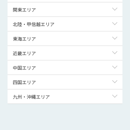
北海道
関東エリア
青森県
東京都
北陸・甲信越エリア
岩手県
神奈川県
新潟県
東海エリア
宮城県
埼玉県
富山県
岐阜県
近畿エリア
秋田県
千葉県
石川県
静岡県
滋賀県
中国エリア
山形県
茨城県
福井県
愛知県
京都府
鳥取県
四国エリア
福島県
群馬県
山梨県
三重県
大阪府
島根県
徳島県
九州・沖縄エリア
栃木県
長野県
兵庫県
岡山県
香川県
福岡県
奈良県
広島県
愛媛県
佐賀県