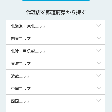
代理店を都道府県から探す
北海道・東北エリア
北海道
関東エリア
青森県
東京都
北陸・甲信越エリア
岩手県
神奈川県
新潟県
東海エリア
宮城県
埼玉県
富山県
岐阜県
近畿エリア
秋田県
千葉県
石川県
静岡県
滋賀県
中国エリア
山形県
茨城県
福井県
愛知県
京都府
鳥取県
四国エリア
福島県
群馬県
山梨県
三重県
大阪府
島根県