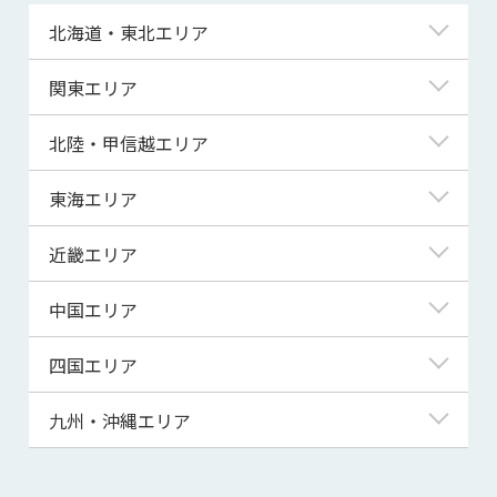
北海道・東北エリア
北海道
関東エリア
青森県
東京都
北陸・甲信越エリア
岩手県
神奈川県
新潟県
東海エリア
宮城県
埼玉県
富山県
岐阜県
近畿エリア
秋田県
千葉県
石川県
静岡県
滋賀県
中国エリア
山形県
茨城県
福井県
愛知県
京都府
鳥取県
四国エリア
福島県
群馬県
山梨県
三重県
大阪府
島根県
徳島県
九州・沖縄エリア
栃木県
長野県
兵庫県
岡山県
香川県
福岡県