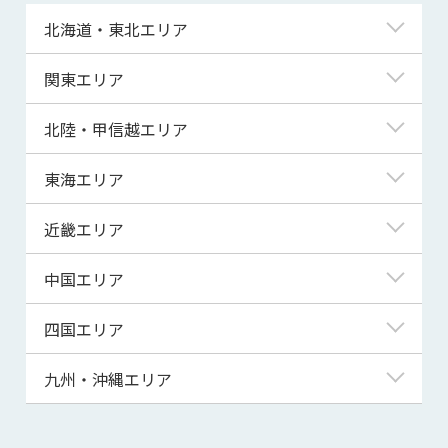
北海道・東北エリア
北海道
関東エリア
青森県
東京都
北陸・甲信越エリア
岩手県
神奈川県
新潟県
東海エリア
宮城県
埼玉県
富山県
岐阜県
近畿エリア
秋田県
千葉県
石川県
静岡県
滋賀県
中国エリア
山形県
茨城県
福井県
愛知県
京都府
鳥取県
四国エリア
福島県
群馬県
山梨県
三重県
大阪府
島根県
徳島県
九州・沖縄エリア
栃木県
長野県
兵庫県
岡山県
香川県
福岡県