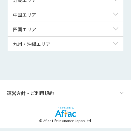
秋田県
千葉県
石川県
静岡県
滋賀県
中国エリア
山形県
茨城県
福井県
愛知県
京都府
鳥取県
四国エリア
福島県
群馬県
山梨県
三重県
大阪府
島根県
徳島県
九州・沖縄エリア
栃木県
長野県
兵庫県
岡山県
香川県
福岡県
奈良県
広島県
愛媛県
佐賀県
和歌山県
山口県
高知県
長崎県
運営方針・ご利用規約
熊本県
大分県
© Aflac Life Insurance Japan Ltd.
宮崎県