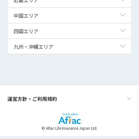
秋田県
千葉県
石川県
静岡県
滋賀県
中国エリア
山形県
茨城県
福井県
愛知県
京都府
鳥取県
四国エリア
福島県
群馬県
山梨県
三重県
大阪府
島根県
徳島県
九州・沖縄エリア
栃木県
長野県
兵庫県
岡山県
香川県
福岡県
奈良県
広島県
愛媛県
佐賀県
和歌山県
山口県
高知県
長崎県
運営方針・ご利用規約
熊本県
大分県
© Aflac Life Insurance Japan Ltd.
宮崎県