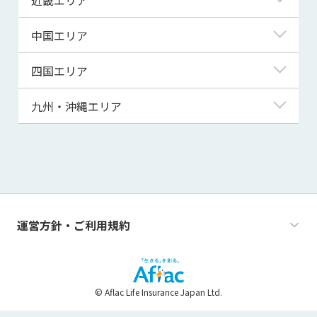
秋田県
千葉県
石川県
静岡県
滋賀県
中国エリア
山形県
茨城県
福井県
愛知県
京都府
鳥取県
四国エリア
福島県
群馬県
山梨県
三重県
大阪府
島根県
徳島県
九州・沖縄エリア
栃木県
長野県
兵庫県
岡山県
香川県
福岡県
奈良県
広島県
愛媛県
佐賀県
和歌山県
山口県
高知県
長崎県
運営方針・ご利用規約
熊本県
大分県
© Aflac Life Insurance Japan Ltd.
宮崎県