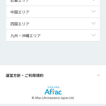
秋田県
千葉県
石川県
静岡県
滋賀県
中国エリア
山形県
茨城県
福井県
愛知県
京都府
鳥取県
四国エリア
福島県
群馬県
山梨県
三重県
大阪府
島根県
徳島県
九州・沖縄エリア
栃木県
長野県
兵庫県
岡山県
香川県
福岡県
奈良県
広島県
愛媛県
佐賀県
和歌山県
山口県
高知県
長崎県
運営方針・ご利用規約
熊本県
大分県
© Aflac Life Insurance Japan Ltd.
宮崎県