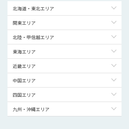
北海道・東北エリア
北海道
関東エリア
青森県
東京都
北陸・甲信越エリア
岩手県
神奈川県
新潟県
東海エリア
宮城県
埼玉県
富山県
岐阜県
近畿エリア
秋田県
千葉県
石川県
静岡県
滋賀県
中国エリア
山形県
茨城県
福井県
愛知県
京都府
鳥取県
四国エリア
福島県
群馬県
山梨県
三重県
大阪府
島根県
徳島県
九州・沖縄エリア
栃木県
長野県
兵庫県
岡山県
香川県
福岡県