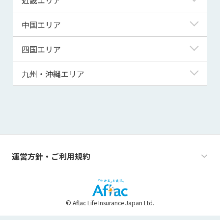
秋田県
千葉県
石川県
静岡県
滋賀県
中国エリア
山形県
茨城県
福井県
愛知県
京都府
鳥取県
四国エリア
福島県
群馬県
山梨県
三重県
大阪府
島根県
徳島県
九州・沖縄エリア
栃木県
長野県
兵庫県
岡山県
香川県
福岡県
奈良県
広島県
愛媛県
佐賀県
和歌山県
山口県
高知県
長崎県
運営方針・ご利用規約
熊本県
大分県
© Aflac Life Insurance Japan Ltd.
宮崎県