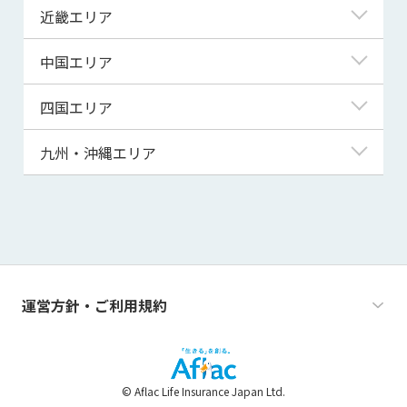
埼玉県
富山県
岐阜県
近畿エリア
秋田県
千葉県
石川県
静岡県
滋賀県
中国エリア
山形県
茨城県
福井県
愛知県
京都府
鳥取県
四国エリア
福島県
群馬県
山梨県
三重県
大阪府
島根県
徳島県
九州・沖縄エリア
栃木県
長野県
兵庫県
岡山県
香川県
福岡県
奈良県
広島県
愛媛県
佐賀県
和歌山県
山口県
高知県
長崎県
運営方針・ご利用規約
熊本県
大分県
© Aflac Life Insurance Japan Ltd.
宮崎県