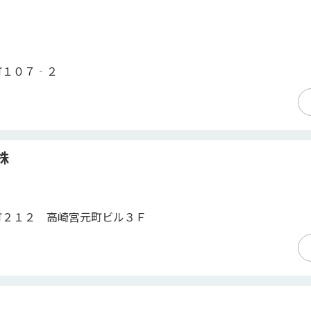
町１０７‐２
株
町２１２ 高崎宮元町ビル３Ｆ