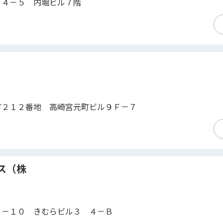
１４－５ 内堀ビル７階
町２１２番地 高崎宮元町ビル９Ｆ－７
ス（株
２－１０ きむらビル３ ４－Ｂ