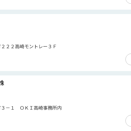
町２２２高崎モントレー３Ｆ
株
町３－１ ＯＫＩ高崎事務所内