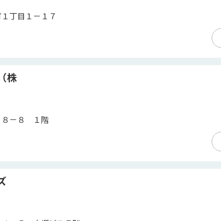
町１丁目１－１７
（株
１８－８ １階
ズ