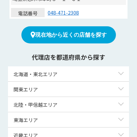
048-471-2308
電話番号
現在地から近くの店舗を探す
代理店を都道府県から探す
北海道・東北エリア
北海道
関東エリア
青森県
東京都
北陸・甲信越エリア
岩手県
神奈川県
新潟県
東海エリア
宮城県
埼玉県
富山県
岐阜県
近畿エリア