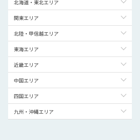
北海道・東北エリア
北海道
関東エリア
青森県
東京都
北陸・甲信越エリア
岩手県
神奈川県
新潟県
東海エリア
宮城県
埼玉県
富山県
岐阜県
近畿エリア
秋田県
千葉県
石川県
静岡県
滋賀県
中国エリア
山形県
茨城県
福井県
愛知県
京都府
鳥取県
四国エリア
福島県
群馬県
山梨県
三重県
大阪府
島根県
徳島県
九州・沖縄エリア
栃木県
長野県
兵庫県
岡山県
香川県
福岡県
奈良県
広島県
愛媛県