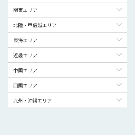
北海道
関東エリア
青森県
東京都
北陸・甲信越エリア
岩手県
神奈川県
新潟県
東海エリア
宮城県
埼玉県
富山県
岐阜県
近畿エリア
秋田県
千葉県
石川県
静岡県
滋賀県
中国エリア
山形県
茨城県
福井県
愛知県
京都府
鳥取県
四国エリア
福島県
群馬県
山梨県
三重県
大阪府
島根県
徳島県
九州・沖縄エリア
栃木県
長野県
兵庫県
岡山県
香川県
福岡県
奈良県
広島県
愛媛県
佐賀県