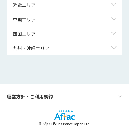
埼玉県
富山県
岐阜県
近畿エリア
秋田県
千葉県
石川県
静岡県
滋賀県
中国エリア
山形県
茨城県
福井県
愛知県
京都府
鳥取県
四国エリア
福島県
群馬県
山梨県
三重県
大阪府
島根県
徳島県
九州・沖縄エリア
栃木県
長野県
兵庫県
岡山県
香川県
福岡県
奈良県
広島県
愛媛県
佐賀県
和歌山県
山口県
高知県
長崎県
運営方針・ご利用規約
熊本県
大分県
© Aflac Life Insurance Japan Ltd.
宮崎県