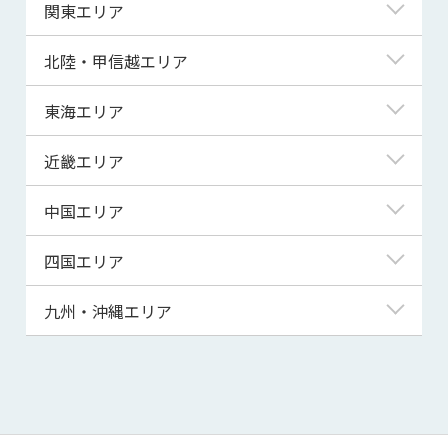
北海道
関東エリア
青森県
東京都
北陸・甲信越エリア
岩手県
神奈川県
新潟県
東海エリア
宮城県
埼玉県
富山県
岐阜県
近畿エリア
秋田県
千葉県
石川県
静岡県
滋賀県
中国エリア
山形県
茨城県
福井県
愛知県
京都府
鳥取県
四国エリア
福島県
群馬県
山梨県
三重県
大阪府
島根県
徳島県
九州・沖縄エリア
栃木県
長野県
兵庫県
岡山県
香川県
福岡県
奈良県
広島県
愛媛県
佐賀県
和歌山県
山口県
高知県
長崎県