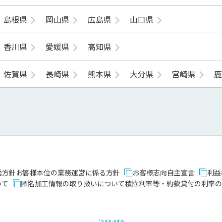
島根県
岡山県
広島県
山口県
香川県
愛媛県
高知県
佐賀県
長崎県
熊本県
大分県
宮崎県
誘方針
お客様本位の業務運営に係る方針
お客様志向自主宣言
利益
いて
匿名加工情報の取り扱いについて
積立利率等・約款貸付の利率の