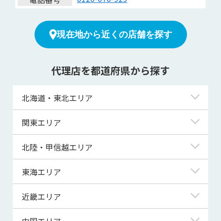
現在地から近くの店舗を探す
代理店を都道府県から探す
北海道・東北エリア
北海道
関東エリア
青森県
東京都
北陸・甲信越エリア
岩手県
神奈川県
新潟県
東海エリア
宮城県
埼玉県
富山県
岐阜県
近畿エリア
秋田県
千葉県
石川県
静岡県
滋賀県
中国エリア