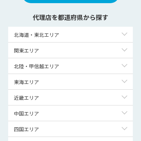
代理店を都道府県から探す
北海道・東北エリア
北海道
関東エリア
青森県
東京都
北陸・甲信越エリア
岩手県
神奈川県
新潟県
東海エリア
宮城県
埼玉県
富山県
岐阜県
近畿エリア
秋田県
千葉県
石川県
静岡県
滋賀県
中国エリア
山形県
茨城県
福井県
愛知県
京都府
鳥取県
四国エリア
福島県
群馬県
山梨県
三重県
大阪府