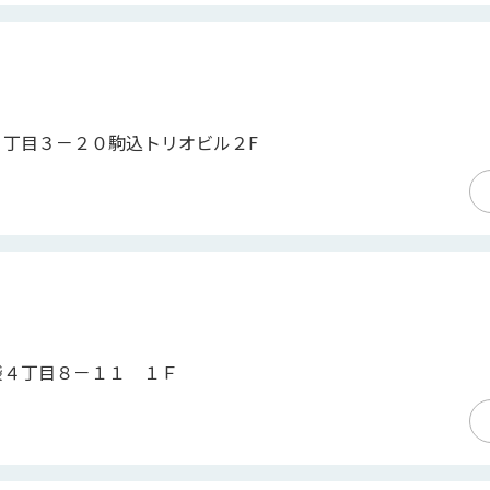
３丁目３－２０駒込トリオビル２F
袋４丁目８－１１ １Ｆ