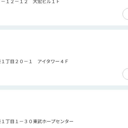
３－１２－１２ 大宏ビル１Ｆ
袋１丁目２０－１ アイタワー４Ｆ
袋１丁目１－３０東武ホープセンター