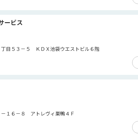
サービス
２丁目５３－５ ＫＤＸ池袋ウエストビル６階
１－１６－８ アトレヴィ巣鴨４Ｆ