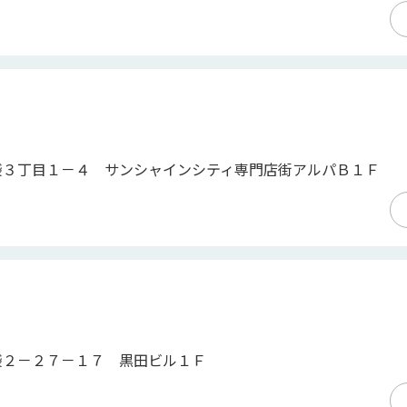
袋３丁目１－４ サンシャインシティ専門店街アルパＢ１Ｆ
袋２－２７－１７ 黒田ビル１Ｆ